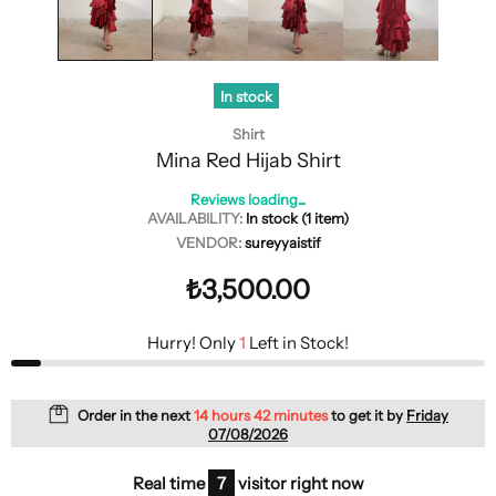
In stock
Shirt
Mina Red Hijab Shirt
Reviews loading...
AVAILABILITY:
In stock (1 item)
VENDOR:
sureyyaistif
₺3,500.00
Hurry! Only
1
Left in Stock!
Order in the next
14 hours 42 minutes
to get it by
Friday
07/08/2026
Real time
3
visitor right now