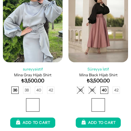
sureyyaistif
Süreyya İstif
Mina Gray Hijab Shirt
Mina Black Hijab Shirt
₺3,500.00
₺3,500.00
36
38
40
42
36
38
40
42
ADD TO CART
ADD TO CART