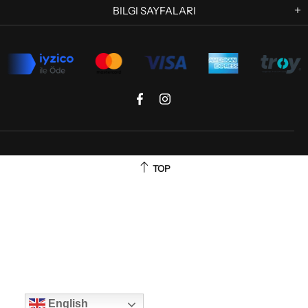
BILGI SAYFALARI
TOP
English
English
English
English